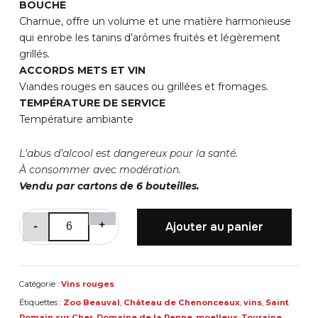
BOUCHE
Charnue, offre un volume et une matière harmonieuse
qui enrobe les tanins d’arômes fruités et légèrement
grillés.
ACCORDS METS ET VIN
Viandes rouges en sauces ou grillées et fromages.
TEMPÉRATURE DE SERVICE
Température ambiante
L'abus d’alcool est dangereux pour la santé.
À consommer avec modération.
Vendu par cartons de 6 bouteilles.
quantité
+
Ajouter au panier
-
de
"Cuvée
Éminence"
Catégorie :
Vins rouges
Étiquettes :
Zoo Beauval
,
Château de Chenonceaux
,
vins
,
Saint
Romain sur Cher
,
Domaine de la Renne
,
moelleux
,
Touraine
,