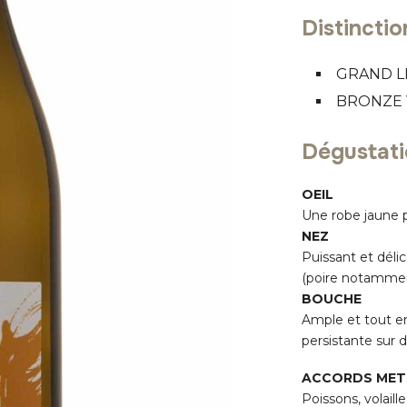
Distinctio
GRAND L
BRONZE 
Dégustat
OEIL
Une robe jaune pâ
NEZ
Puissant et délic
(poire notamment
BOUCHE
Ample et tout en
persistante sur 
ACCORDS METS
Poissons, volaill