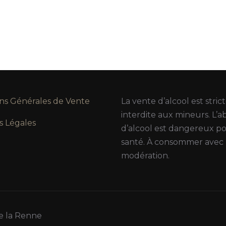
ns Générales de Vente
La vente d’alcool est stri
interdite aux mineurs. L’a
s Légales
d’alcool est dangereux po
santé. À consommer avec
modération.
e la Renne