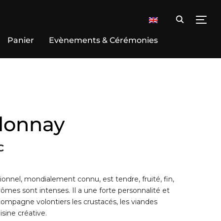
TOGG
Panier
Evènements & Cérémonies
donnay
C
ionnel, mondialement connu, est tendre, fruité, fin,
rômes sont intenses. Il a une forte personnalité et
 accompagne volontiers les crustacés, les viandes
isine créative.