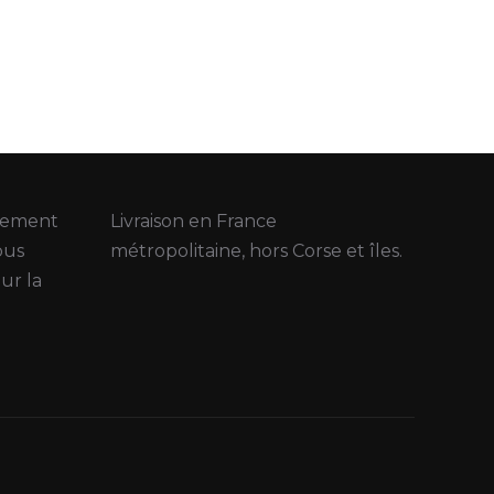
ctement
Livraison en France
bus
métropolitaine, hors Corse et îles.
ur la