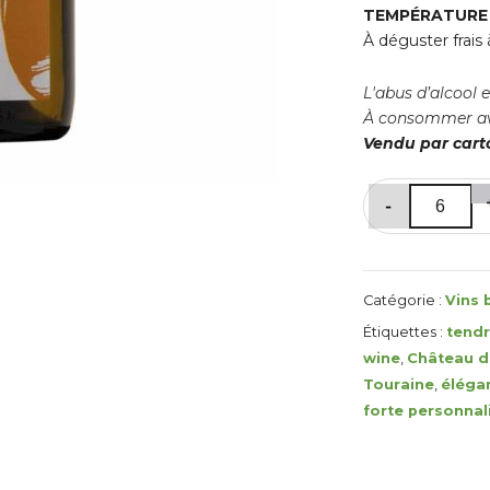
TEMPÉRATURE 
À déguster frais 
L'abus d’alcool 
À consommer av
Vendu par carto
quantité
-
de
Chardonnay
Catégorie :
Vins 
Étiquettes :
tend
wine
,
Château 
Touraine
,
éléga
forte personnal