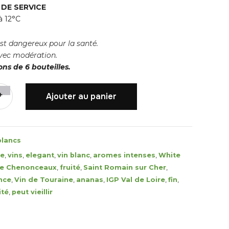
DE SERVICE
à 12°C
est dangereux pour la santé.
ec modération.
ns de 6 bouteilles.
+
Ajouter au panier
blancs
re
,
vins
,
elegant
,
vin blanc
,
aromes intenses
,
White
de Chenonceaux
,
fruité
,
Saint Romain sur Cher
,
nce
,
Vin de Touraine
,
ananas
,
IGP Val de Loire
,
fin
,
ité
,
peut vieillir