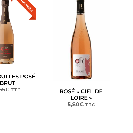
BULLES ROSÉ
BRUT
55
€
TTC
ROSÉ « CIEL DE
LOIRE »
5,80
€
TTC