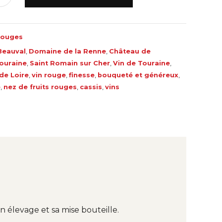
rouges
Beauval
,
Domaine de la Renne
,
Château de
ouraine
,
Saint Romain sur Cher
,
Vin de Touraine
,
 de Loire
,
vin rouge
,
finesse
,
bouqueté et généreux
,
e
,
nez de fruits rouges
,
cassis
,
vins
 élevage et sa mise bouteille.