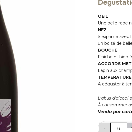
Dégustat
OEIL
Une belle robe no
NEZ
S’exprime avec f
un boisé de belle
BOUCHE
Fraîche et bien fr
ACCORDS METS
Lapin aux champ
TEMPÉRATURE 
À déguster à te
L'abus d’alcool 
À consommer av
Vendu par carto
quantité
-