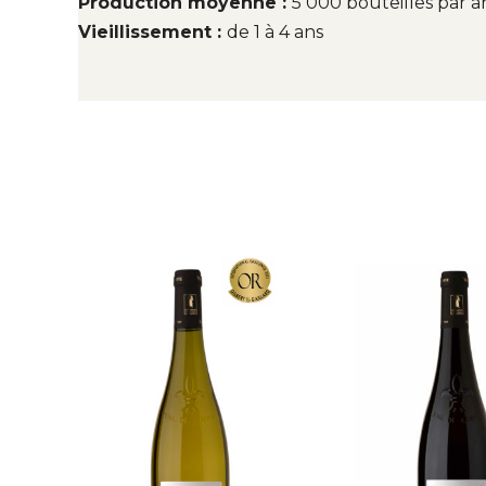
Production moyenne :
5 000 bouteilles par a
Vieillissement :
de 1 à 4 ans